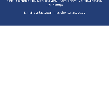
Chía - Colombia. PBX: 60 (1) 884 4197 - Admisiones - Cel. 316 470 1496
- 3187170097
E-mail: contacto@gimnasiohontanar.edu.co