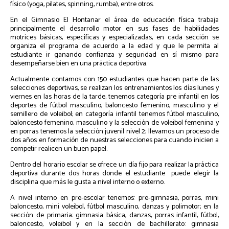
físico (yoga, pilates, spinning, rumba), entre otros.
En el Gimnasio El Hontanar el área de educación física trabaja
principalmente el desarrollo motor en sus fases de habilidades
motrices básicas, específicas y especializadas, en cada sección se
organiza el programa de acuerdo a la edad y que le permita al
estudiante ir ganando confianza y seguridad en sí mismo para
desempeñarse bien en una práctica deportiva.
Actualmente contamos con 150 estudiantes que hacen parte de las
selecciones deportivas, se realizan los entrenamientos los días lunes y
viernes en las horas de la tarde; tenemos categoría pre infantil en los
deportes de fútbol masculino, baloncesto femenino, masculino y el
semillero de voleibol; en categoría infantil tenemos fútbol masculino,
baloncesto femenino, masculino y la selección de voleibol femenina y
en porras tenemos la selección juvenil nivel 2; llevamos un proceso de
dos años en formación de nuestras selecciones para cuando inicien a
competir realicen un buen papel.
Dentro del horario escolar se ofrece un día fijo para realizar la práctica
deportiva durante dos horas donde el estudiante puede elegir la
disciplina que más le gusta a nivel interno o externo.
A nivel interno en pre-escolar tenemos: pre-gimnasia, porras, mini
baloncesto, mini voleibol, fútbol masculino, danzas y polimotor; en la
sección de primaria: gimnasia básica, danzas, porras infantil, fútbol,
baloncesto, voleibol y en la sección de bachillerato: gimnasia