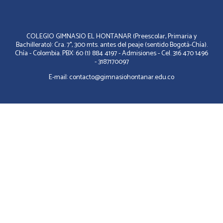
COLEGIO GIMNASIO EL HONTANAR (Preescolar, Primaria y
Bachillerato): Cra. 7°, 300 mts. antes del peaje (sentido Bogotá-Chía).
Chía - Colombia. PBX: 60 (1) 884 4197 - Admisiones - Cel. 316 470 1496
- 3187170097
E-mail: contacto@gimnasiohontanar.edu.co